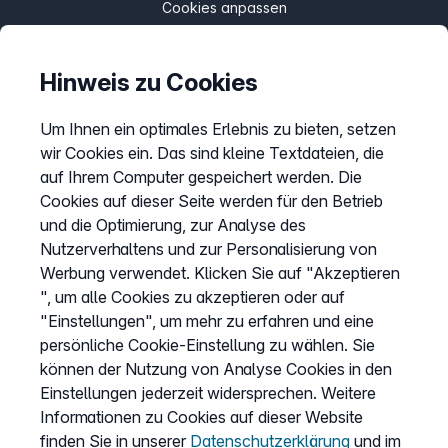
Cookies anpassen
Hinweis zu Cookies
Service
Hilfecenter
Um Ihnen ein optimales Erlebnis zu bieten, setzen
wir Cookies ein. Das sind kleine Textdateien, die
Webinare
auf Ihrem Computer gespeichert werden. Die
Wissen & Ratgeber
Cookies auf dieser Seite werden für den Betrieb
Bandbreitengarantie
und die Optimierung, zur Analyse des
Nutzerverhaltens und zur Personalisierung von
Verfügbarkeit prüfen
Werbung verwendet. Klicken Sie auf "Akzeptieren
Barriere melden
", um alle Cookies zu akzeptieren oder auf
Kündigung
"Einstellungen", um mehr zu erfahren und eine
persönliche Cookie-Einstellung zu wählen. Sie
Kundenportal Login
können der Nutzung von Analyse Cookies in den
Einstellungen jederzeit widersprechen. Weitere
Vertrag widerrufen
Informationen zu Cookies auf dieser Website
finden Sie in unserer
Datenschutzerklärung
und im
Easybell-App