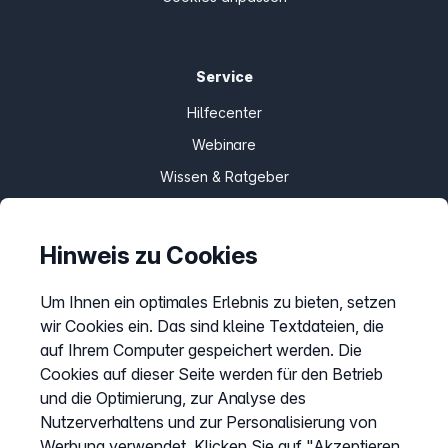
Service
Hilfecenter
Webinare
Wissen & Ratgeber
Bandbreitengarantie
Verfügbarkeit prüfen
Hinweis zu Cookies
Barriere melden
Um Ihnen ein optimales Erlebnis zu bieten, setzen
Kündigung
wir Cookies ein. Das sind kleine Textdateien, die
Kundenportal Login
auf Ihrem Computer gespeichert werden. Die
Cookies auf dieser Seite werden für den Betrieb
und die Optimierung, zur Analyse des
Vertrag widerrufen
Nutzerverhaltens und zur Personalisierung von
Easybell-App
Werbung verwendet. Klicken Sie auf "Akzeptieren