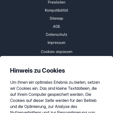
Preislisten
Kompatibilität
Sitemap
AGB
Datenschutz
Impressum
Cookies anpassen
Hinweis zu Cookies
Service
Hilfecenter
Um Ihnen ein optimales Erlebnis zu bieten, setzen
wir Cookies ein. Das sind kleine Textdateien, die
Webinare
auf Ihrem Computer gespeichert werden. Die
Wissen & Ratgeber
Cookies auf dieser Seite werden für den Betrieb
Bandbreitengarantie
und die Optimierung, zur Analyse des
Nutzerverhaltens und zur Personalisierung von