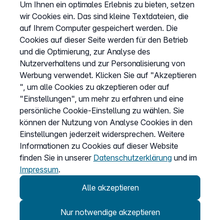
Hilfecenter
Um Ihnen ein optimales Erlebnis zu bieten, setzen
wir Cookies ein. Das sind kleine Textdateien, die
Webinare
auf Ihrem Computer gespeichert werden. Die
Wissen & Ratgeber
Cookies auf dieser Seite werden für den Betrieb
Bandbreitengarantie
und die Optimierung, zur Analyse des
Nutzerverhaltens und zur Personalisierung von
Verfügbarkeit prüfen
Werbung verwendet. Klicken Sie auf "Akzeptieren
Barriere melden
", um alle Cookies zu akzeptieren oder auf
Kündigung
"Einstellungen", um mehr zu erfahren und eine
persönliche Cookie-Einstellung zu wählen. Sie
Kundenportal Login
können der Nutzung von Analyse Cookies in den
Einstellungen jederzeit widersprechen. Weitere
Informationen zu Cookies auf dieser Website
Vertrag widerrufen
finden Sie in unserer
Datenschutzerklärung
und im
Easybell-App
Impressum
.
Anleitung
Alle akzeptieren
Nur notwendige akzeptieren