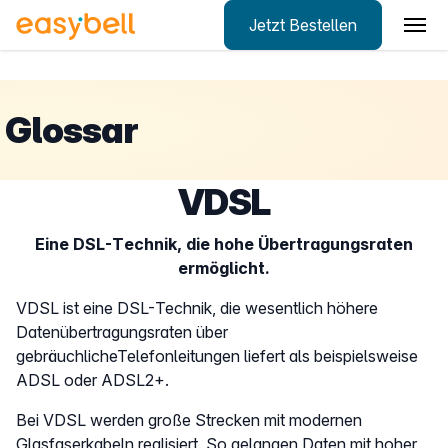
Jetzt Bestellen
Zum Hauptinhalt springen
Glossar
VDSL
Eine DSL-Technik, die hohe Übertragungsraten
ermöglicht.
VDSL ist eine DSL-Technik, die wesentlich höhere
Datenübertragungsraten über
gebräuchlicheTelefonleitungen liefert als beispielsweise
ADSL oder ADSL2+.
Bei VDSL werden große Strecken mit modernen
Glasfaserkabeln realisiert. So gelangen Daten mit hoher