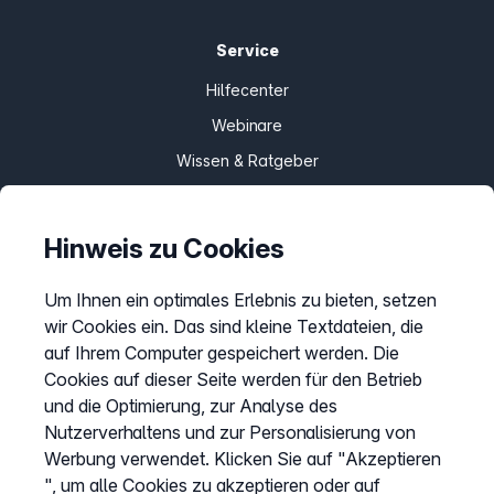
Service
Hilfecenter
Webinare
Wissen & Ratgeber
Bandbreitengarantie
Verfügbarkeit prüfen
Hinweis zu Cookies
Barriere melden
Um Ihnen ein optimales Erlebnis zu bieten, setzen
Kündigung
wir Cookies ein. Das sind kleine Textdateien, die
Kundenportal Login
auf Ihrem Computer gespeichert werden. Die
Cookies auf dieser Seite werden für den Betrieb
und die Optimierung, zur Analyse des
Vertrag widerrufen
Nutzerverhaltens und zur Personalisierung von
Easybell-App
Werbung verwendet. Klicken Sie auf "Akzeptieren
Anleitung
", um alle Cookies zu akzeptieren oder auf