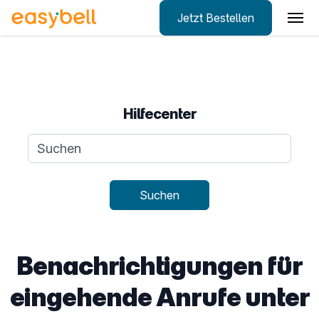
Jetzt Bestellen
Zum Hauptinhalt springen
Hilfecenter
Suchanfrage
Suchen
Benachrichtigungen für
eingehende Anrufe unter