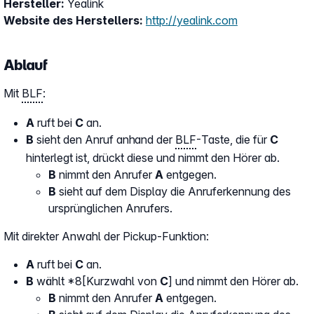
Hersteller:
Yealink
Website des Herstellers:
http://yealink.com
Ablauf
Mit
BLF
:
A
ruft bei
C
an.
B
sieht den Anruf anhand der
BLF
-Taste, die für
C
hinterlegt ist, drückt diese und nimmt den Hörer ab.
B
nimmt den Anrufer
A
entgegen.
B
sieht auf dem Display die Anruferkennung des
ursprünglichen Anrufers.
Mit direkter Anwahl der Pickup-Funktion:
A
ruft bei
C
an.
B
wählt *8[Kurzwahl von
C
] und nimmt den Hörer ab.
B
nimmt den Anrufer
A
entgegen.