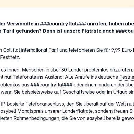
er Verwandte in ###countryflat### anrufen, haben aber
n Tarif gefunden? Dann ist unsere Flatrate nach ###co
 Call flat international Tarif und telefonieren Sie für 9,99 Euro
#
Festnetz
.
icht es Ihnen, Menschen in über 30 Länder problemlos anzurufe
ht nur Telefonate ins Ausland: Alle Anrufe ins deutsche
Festne
problemlos aus ###countryflat### oder einem anderen der über
wenn Sie beispielsweise auf Geschäftsreise oder im Urlaub si
P-basierte Telefonanschluss, den Sie überall auf der Welt nut
easybell Monatspreis unserer Länderflatrate, sondern freuen Si
ierten Rahmenbedingungen, die Sie von easybell bereits gewoh