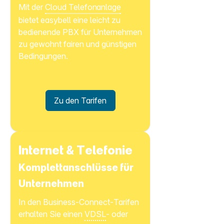
Mit der
Cloud Telefonanlage
bietet easybell eine leicht zu
bedienende PBX für Unternehmen
zu gewohnt fairen und günstigen
Bedingungen.
Zu den Tarifen
Internet & Telefonie
Komplettanschlüsse für
Unternehmen
In den Business-Connect-Tarifen
erhalten Sie einen
VDSL
- oder