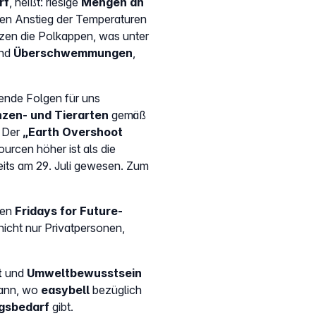
rf
, heißt: riesige
Mengen an
den Anstieg der Temperaturen
zen die Polkappen, was unter
ind
Überschwemmungen
,
rende Folgen für uns
anzen- und Tierarten
gemäß
. Der
„Earth Overshoot
urcen höher ist als die
reits am 29. Juli gewesen. Zum
den
Fridays for Future-
icht nur Privatpersonen,
t
und
Umweltbewusstsein
kann, wo
easybell
bezüglich
ngsbedarf
gibt.