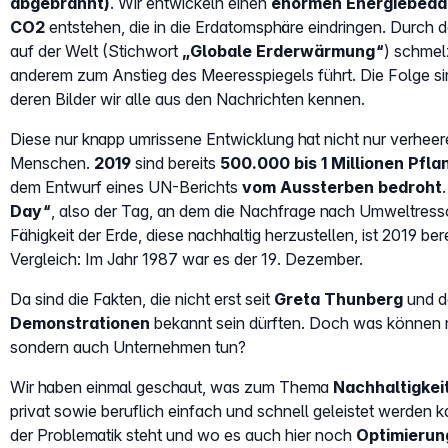
abgebrannt)
. Wir entwickeln einen
enormen Energiebeda
CO2
entstehen, die in die Erdatomsphäre eindringen. Durch 
auf der Welt (Stichwort
„Globale Erderwärmung“
) schmel
anderem zum Anstieg des Meeresspiegels führt. Die Folge s
deren Bilder wir alle aus den Nachrichten kennen.
Diese nur knapp umrissene Entwicklung hat nicht nur verhee
Menschen.
2019
sind bereits
500.000 bis 1 Millionen Pfl
dem Entwurf eines UN-Berichts
vom Aussterben bedroht
Day“
, also der Tag, an dem die Nachfrage nach Umweltresso
Fähigkeit der Erde, diese nachhaltig herzustellen, ist 2019 be
Vergleich: Im Jahr 1987 war es der 19. Dezember.
Da sind die Fakten, die nicht erst seit
Greta Thunberg
und 
Demonstrationen
bekannt sein dürften. Doch was können n
sondern auch Unternehmen tun?
Wir haben einmal geschaut, was zum Thema
Nachhaltigkei
privat sowie beruflich einfach und schnell geleistet werden 
der Problematik steht und wo es auch hier noch
Optimieru