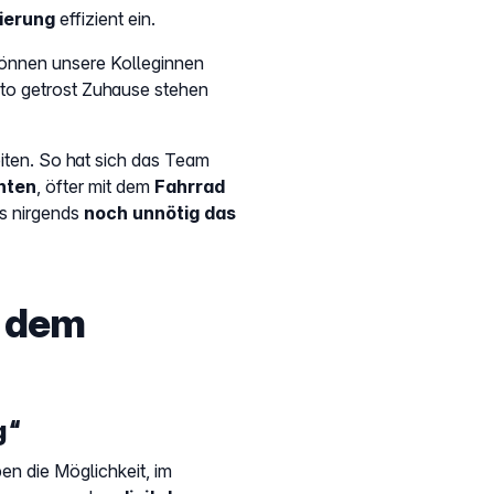
ierung
effizient ein.
können unsere Kolleginnen
to getrost Zuhause stehen
ten. So hat sich das Team
hten
, öfter mit dem
Fahrrad
s nirgends
noch unnötig das
e dem
g“
en die Möglichkeit, im