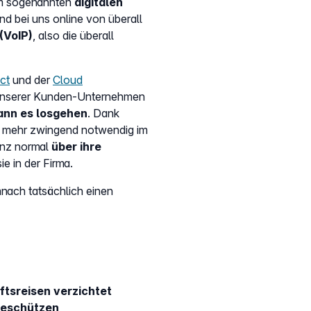
nem sogenannten
digitalen
sind bei uns online von überall
(VoIP)
, also die überall
ct
und der
Cloud
r unserer Kunden-Unternehmen
ann es losgehen
. Dank
ht mehr zwingend notwendig im
ganz normal
über ihre
e in der Firma.
mnach tatsächlich einen
tsreisen verzichtet
geschützen