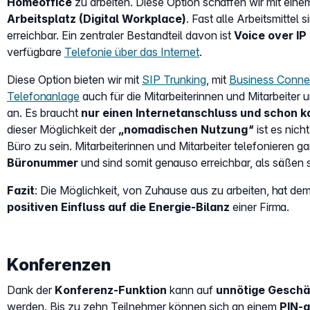
Homeoffice
zu arbeiten. Diese Option schaffen wir mit ei
Arbeitsplatz (Digital Workplace)
. Fast alle Arbeitsmittel 
erreichbar. Ein zentraler Bestandteil davon ist
Voice over IP 
verfügbare
Telefonie über das Internet
.
Diese Option bieten wir mit
SIP Trunking
, mit
Business Conne
Telefonanlage
auch für die Mitarbeiterinnen und Mitarbeite
an. Es braucht
nur einen Internetanschluss und schon k
dieser Möglichkeit der
„nomadischen Nutzung“
ist es nic
Büro zu sein. Mitarbeiterinnen und Mitarbeiter telefonieren 
Büronummer
und sind somit genauso erreichbar, als säßen si
Fazit
: Die Möglichkeit, von Zuhause aus zu arbeiten, hat de
positiven Einfluss auf die Energie-Bilanz
einer Firma.
Konferenzen
Dank der
Konferenz-Funktion
kann auf
unnötige Geschäf
werden. Bis zu zehn Teilnehmer können sich an einem
PIN-