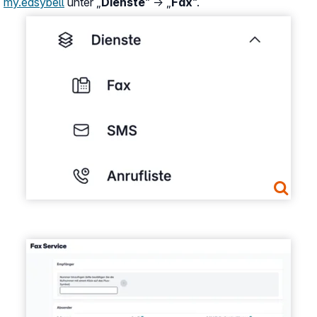
my.easybell
unter „
Dienste
“ → „
Fax
“.
Show larger version
Show larger version