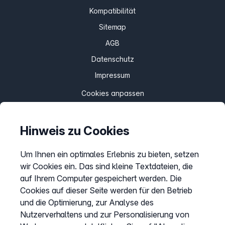
Kompatibilität
Sitemap
AGB
Datenschutz
Impressum
Cookies anpassen
Hinweis zu Cookies
Service
Hilfecenter
Um Ihnen ein optimales Erlebnis zu bieten, setzen
wir Cookies ein. Das sind kleine Textdateien, die
Webinare
auf Ihrem Computer gespeichert werden. Die
Wissen & Ratgeber
Cookies auf dieser Seite werden für den Betrieb
Bandbreitengarantie
und die Optimierung, zur Analyse des
Nutzerverhaltens und zur Personalisierung von
Verfügbarkeit prüfen