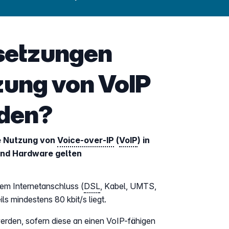
setzungen
zung von VoIP
rden?
ie Nutzung von
Voice-over-IP
(
VoIP
) in
und Hardware gelten
em Internetanschluss (
DSL
, Kabel, UMTS,
s mindestens 80 kbit/s liegt.
rden, sofern diese an einen VoIP-fähigen