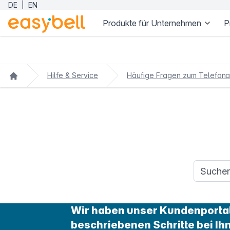
DE
|
EN
Produkte für Unternehmen
P
Zum Hauptinhalt springen
Hilfe & Service
Häufige Fragen zum Telefona
Suchanfr
Wir haben unser Kundenportal 
beschriebenen Schritte bei Ih