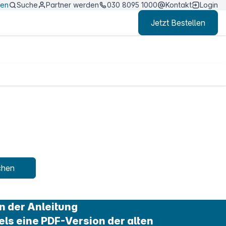
ten
Suche
Partner werden
030 8095 1000
Kontakt
Login
Jetzt Bestellen
chen
n der Anleitung
els eine PDF-Version der alten