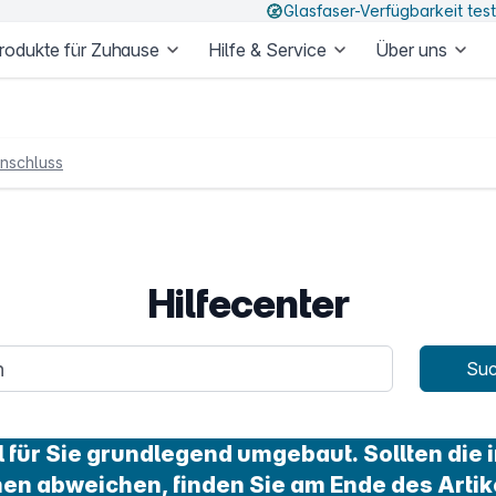
Glasfaser-Verfügbarkeit tes
rodukte für Zuhause
Hilfe & Service
Über uns
nschluss
Hilfecenter
age
Su
für Sie grundlegend umgebaut. Sollten die i
nen abweichen, finden Sie am Ende des Artik