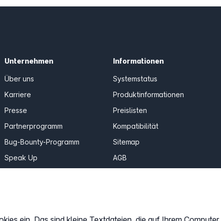
Unternehmen
Informationen
Über uns
Systemstatus
Karriere
Produktinformationen
Presse
Preislisten
Partnerprogramm
Kompatibilität
Bug-Bounty-Programm
Sitemap
Speak Up
AGB
Erfahrungen & Meinungen
Datenschutz
easybell.com
Impressum
Cookies anpassen
okies ein. Das sind kleine Textdateien, die auf Ihrem Compute