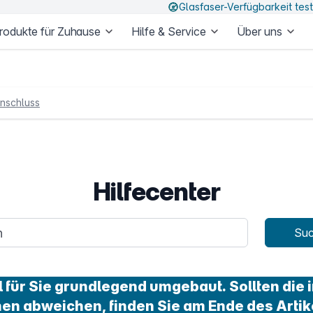
Glasfaser-Verfügbarkeit tes
rodukte für Zuhause
Hilfe & Service
Über uns
nschluss
Hilfecenter
age
Su
für Sie grundlegend umgebaut. Sollten die i
nen abweichen, finden Sie am Ende des Artik