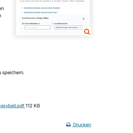
en
n
u speichern.
easybell.pdf
112 KB
Drucken