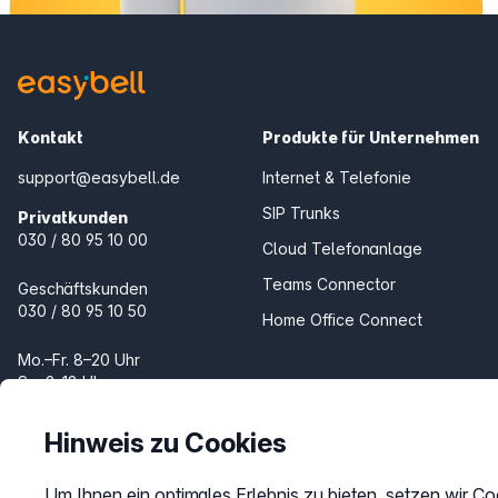
Kontakt
Produkte für Unternehmen
support@easybell.de
Internet & Telefonie
SIP Trunks
Privatkunden
030 / 80 95 10 00
Cloud Telefonanlage
Teams Connector
Geschäftskunden
030 / 80 95 10 50
Home Office Connect
Mo.–Fr. 8–20 Uhr
Sa. 9–18 Uhr
Produkte für Zuhause
Internet & Telefon
Hinweis zu Cookies
Telefon
Um Ihnen ein optimales Erlebnis zu bieten, setzen wir Co