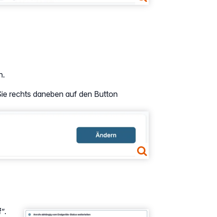
n.
Sie rechts daneben auf den Button
f
”.
Show larger version