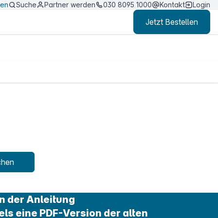
ten
Suche
Partner werden
030 8095 1000
Kontakt
Login
Jetzt Bestellen
chen
n der Anleitung
els eine PDF-Version der alten