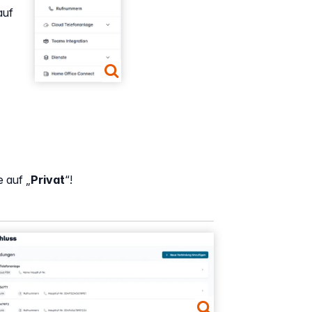
auf
e auf „
Privat
“!
rger version