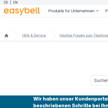
DE
|
EN
Produkte für Unternehmen
P
Zum Hauptinhalt springen
Hilfe & Service
Häufige Fragen zum Telefona
Suchanfr
Wir haben unser Kundenportal 
beschriebenen Schritte bei Ih