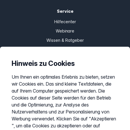
Service
Hilfecenter
Webinare
Wissen & Ratgeber
Bandbreitengarantie
Verfügbarkeit prüfen
Hinweis zu Cookies
Barriere melden
Um Ihnen ein optimales Erlebnis zu bieten, setzen
Kündigung
wir Cookies ein. Das sind kleine Textdateien, die
Kundenportal Login
auf Ihrem Computer gespeichert werden. Die
Cookies auf dieser Seite werden für den Betrieb
und die Optimierung, zur Analyse des
Vertrag widerrufen
Nutzerverhaltens und zur Personalisierung von
Easybell-App
Werbung verwendet. Klicken Sie auf "Akzeptieren
Anleitung
", um alle Cookies zu akzeptieren oder auf