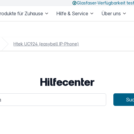
Glasfaser-Verfügbarkeit tes
rodukte für Zuhause
Hilfe & Service
Über uns
Htek UC924 (easybell IP-Phone)
Hilfecenter
age
Su