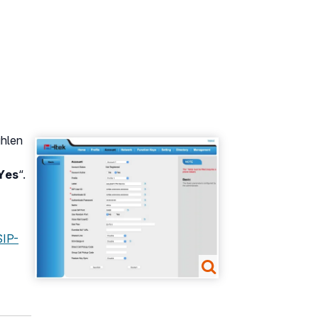
ählen
Show larger version
Yes
“.
SIP-