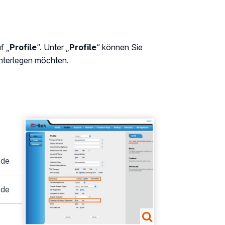
f „
Profile
“. Unter „
Profile
“ können Sie
interlegen möchten.
Show larger version
.de
.de