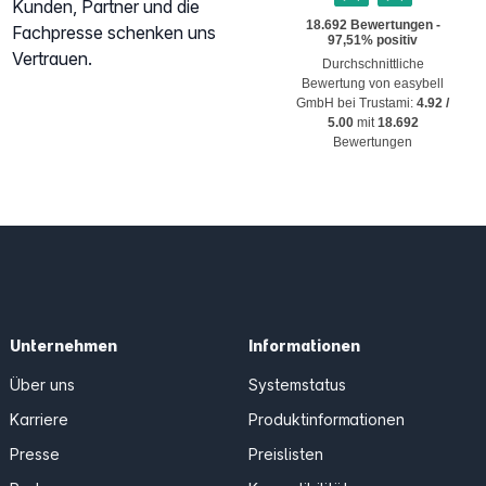
Kunden, Partner und die
Fachpresse schenken uns
Vertrauen.
Durchschnittliche
Bewertung von
easybell
GmbH
bei Trustami:
4.92
/
5.00
mit
18.692
Bewertungen
Unternehmen
Informationen
Über uns
Systemstatus
Karriere
Produktinformationen
Presse
Preislisten