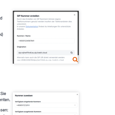
Show larger version
ud
N)
 Sie
Show larger version
enten.
ssen: