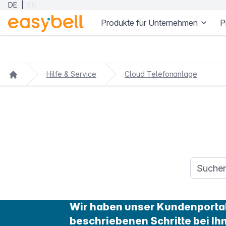
DE
|
EN
Produkte für Unternehmen
P
Zum Hauptinhalt springen
Hilfe & Service
Cloud Telefonanlage
Suchanfr
Wir haben unser Kundenportal 
beschriebenen Schritte bei Ih