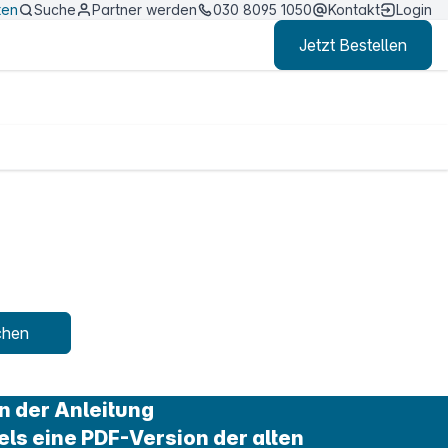
ten
Suche
Partner werden
030 8095 1050
Kontakt
Login
Jetzt Bestellen
chen
n der Anleitung
els eine PDF-Version der alten