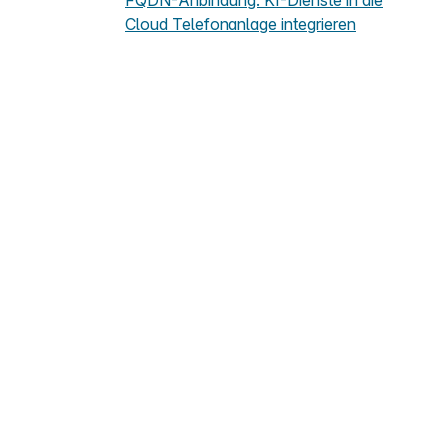
FQDN-Anbindung: KI-Dienste in die
Cloud Telefonanlage integrieren