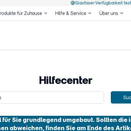
Glasfaser-Verfügbarkeit tes
rodukte für Zuhause
Hilfe & Service
Über uns
Hilfecenter
age
Su
für Sie grundlegend umgebaut. Sollten die i
nen abweichen, finden Sie am Ende des Artik