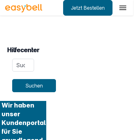
Jetzt Bestellen
Zum Hauptinhalt springen
Hilfecenter
Suchanfrage
Suchen
Wir haben
unser
Kundenportal
für Sie