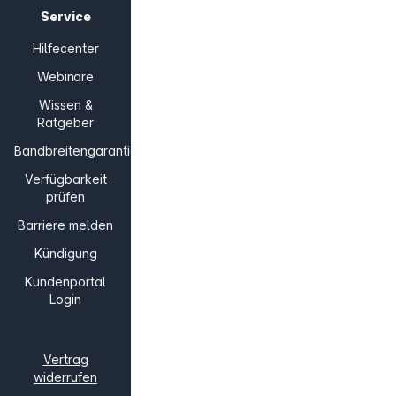
Service
Hilfecenter
Webinare
Wissen &
Ratgeber
Bandbreitengarantie
Verfügbarkeit
prüfen
Barriere melden
Kündigung
Kundenportal
Login
Vertrag
widerrufen