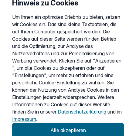
Hinweis zu Cookies
Um Ihnen ein optimales Erlebnis zu bieten, setzen
Produkte für Zuhause
wir Cookies ein. Das sind kleine Textdateien, die
Internet & Telefon
auf Ihrem Computer gespeichert werden. Die
Cookies auf dieser Seite werden für den Betrieb
Telefon
und die Optimierung, zur Analyse des
Fax Online
Nutzerverhaltens und zur Personalisierung von
Werbung verwendet. Klicken Sie auf "Akzeptieren
", um alle Cookies zu akzeptieren oder auf
Unternehmen
"Einstellungen", um mehr zu erfahren und eine
persönliche Cookie-Einstellung zu wählen. Sie
Über uns
können der Nutzung von Analyse Cookies in den
Karriere
Einstellungen jederzeit widersprechen. Weitere
Informationen zu Cookies auf dieser Website
Presse
finden Sie in unserer
Datenschutzerklärung
und im
Partnerprogramm
Impressum
.
Bug-Bounty-Programm
Alle akzeptieren
Speak Up