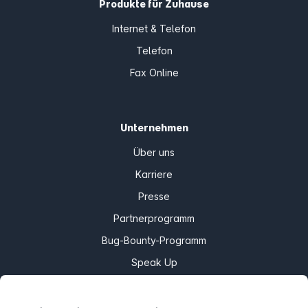
Kontakt
support@easybell.de
Privatkunden
030 / 80 95 10 00
Geschäftskunden
030 / 80 95 10 50
Mo.–Fr. 8–20 Uhr
Sa. 9–18 Uhr
Produkte für Unternehmen
Internet & Telefonie
SIP Trunks
Cloud Telefonanlage
Teams Connector
Home Office Connect