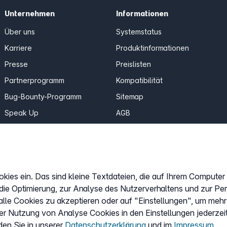
Unternehmen
Informationen
Über uns
Systemstatus
Karriere
Produktinformationen
Presse
Preislisten
Partnerprogramm
Kompatibilität
Bug-Bounty-Programm
Sitemap
Speak Up
AGB
Erfahrungen & Meinungen
Datenschutz
easybell.com
Impressum
Cookies anpassen
okies ein. Das sind kleine Textdateien, die auf Ihrem Compute
 die Optimierung, zur Analyse des Nutzerverhaltens und zur Pe
lle Cookies zu akzeptieren oder auf "Einstellungen", um mehr
er Nutzung von Analyse Cookies in den Einstellungen jederzei
den Sie in unserer
Datenschutzerklärung
und im
Impressum
.