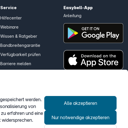
Service
Easybell-App
Anleitung
Hilfecenter
Webinare
Wissen & Ratgeber
Bandbreitengarantie
Verfügbarkeit prüfen
Barriere melden
Kündigung
Kundenportal Login
r gespeichert werden.
Vertrag widerrufen
Alle akzeptieren
rsonalisierung von
 zu erfahren und eine
Nur notwendige akzeptieren
t widersprechen.