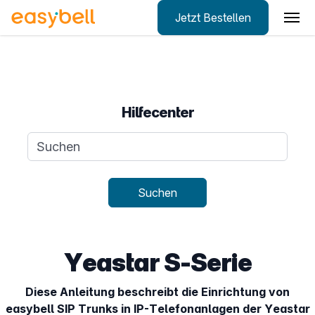
Jetzt Bestellen
Zum Hauptinhalt springen
Hilfecenter
Suchanfrage
Suchen
Yeastar S-Serie
Diese Anleitung beschreibt die Einrichtung von
easybell
SIP
Trunks in IP-Telefonanlagen der Yeastar