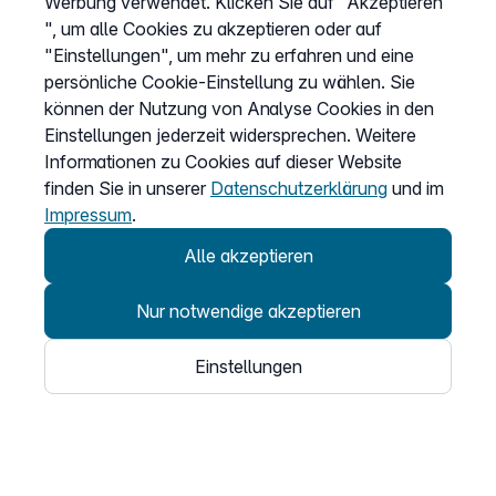
Werbung verwendet. Klicken Sie auf "Akzeptieren
", um alle Cookies zu akzeptieren oder auf
Unternehmen
"Einstellungen", um mehr zu erfahren und eine
persönliche Cookie-Einstellung zu wählen. Sie
Über uns
können der Nutzung von Analyse Cookies in den
Karriere
Einstellungen jederzeit widersprechen. Weitere
Informationen zu Cookies auf dieser Website
Presse
finden Sie in unserer
Datenschutzerklärung
und im
Partnerprogramm
Impressum
.
Bug-Bounty-Programm
Alle akzeptieren
Speak Up
Erfahrungen & Meinungen
Nur notwendige akzeptieren
easybell.com
Einstellungen
Informationen
Systemstatus