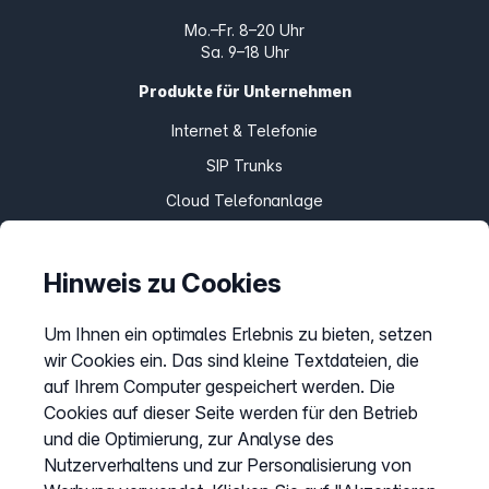
Mo.–Fr. 8–20 Uhr
Sa. 9–18 Uhr
Produkte für Unternehmen
Internet & Telefonie
SIP Trunks
Cloud Telefonanlage
Teams Connector
Home Office Connect
Hinweis zu Cookies
Um Ihnen ein optimales Erlebnis zu bieten, setzen
Produkte für Zuhause
wir Cookies ein. Das sind kleine Textdateien, die
Internet & Telefon
auf Ihrem Computer gespeichert werden. Die
Cookies auf dieser Seite werden für den Betrieb
Telefon
und die Optimierung, zur Analyse des
Fax Online
Nutzerverhaltens und zur Personalisierung von