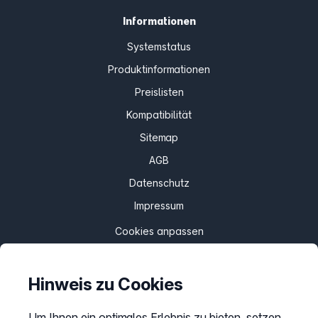
Informationen
Systemstatus
Produktinformationen
Preislisten
Kompatibilität
Sitemap
AGB
Datenschutz
Impressum
Cookies anpassen
Hinweis zu Cookies
Service
Hilfecenter
Um Ihnen ein optimales Erlebnis zu bieten, setzen