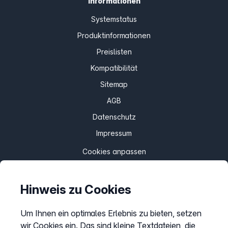
Informationen
Systemstatus
Produktinformationen
Preislisten
Kompatibilität
Sitemap
AGB
Datenschutz
Impressum
Cookies anpassen
Hinweis zu Cookies
Service
Hilfecenter
Um Ihnen ein optimales Erlebnis zu bieten, setzen
wir Cookies ein. Das sind kleine Textdateien, die
Webinare