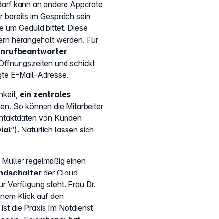
darf kann an andere Apparate
r bereits im Gespräch sein
e um Geduld bittet. Diese
ern herangeholt werden. Für
 Anrufbeantworter
n Öffnungszeiten und schickt
gte E-Mail-Adresse.
hkeit,
ein zentrales
en. So können die Mitarbeiter
ontaktdaten von Kunden
ial
“). Natürlich lassen sich
 Müller regelmäßig einen
ndschalter
der Cloud
r Verfügung steht. Frau Dr.
einem Klick auf den
st die Praxis Im Notdienst