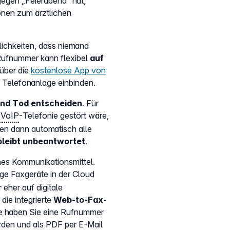
egen „Feierabend“ hat,
onen zum ärztlichen
lichkeiten, dass niemand
 Rufnummer kann flexibel
auf
über die
kostenlose App von
d Telefonanlage einbinden.
 und Tod entscheiden
. Für
e
VoIP
-Telefonie gestört wäre,
den dann automatisch alle
bleibt unbeantwortet
.
hes Kommunikationsmittel.
ige Faxgeräte in der Cloud
 eher auf digitale
die integrierte
Web-to-Fax-
e haben Sie eine Rufnummer
den und als PDF per E-Mail