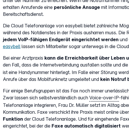
unter der Nummer zu erreichen. Wenn die Notrufnummer hing
erhalten Anrufende eine
persönliche Ansage
mit Informati
Bereitschaftsdienst.
Die Cloud Telefonanlage von easybell bietet zahlreiche Mög
während des Notdienstes in der Praxis ausharren muss. Die
jedem VoIP-fähigen Endgerät eingerichtet werden
und 
easybell
lassen sich Mitarbeiter sogar unterwegs in die Clou
Bei einer Arztpraxis
kann die Erreichbarkeit über Leben
den Fall, dass die Internetverbindung ausfallen sollte und di
ist eine Handynummer hinterlegt. Im Falle einer Störung wer
Anrufe über das Mobilfunknetz umgeleitet und
kein Notruf 
Für einige Berufsgruppen ist das Fax noch immer unerlässlic
Zwar lassen sich selbstverständlich auch
Voice-over-IP
-fäh
Telefonanlage integrieren, Frau Dr. Müller setzt im Alltag aber
Kommunikation. Faxe verschickt ihre Praxis meist online über 
Funktion
der Cloud Telefonanlage. Und für eingehende Fax
eingerichtet, bei der die
Faxe automatisch digitalisiert
wer