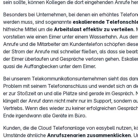
sein sollte, können Kollegen die dort eingehenden Anrufe he
Besonders bei Unternehmen, bei denen ein erhöhtes Telef
werden muss, sind sogenannte
eskalierende Telefonschl
hilfreiche Mittel um die
Arbeitslast effektiv zu verteilen
.
vorstellen wie einen Eimer unter einem Wasserhahn. Aus de
Anrufe und die Mitarbeiter am Kundentelefon schöpfen diese 
der Strom der Anrufe mal schneller fließen, als dass sie bea
der Eimer überlaufen und Gespräche verloren gehen. Eskalie
quasi die Auffangbecken unter dem Eimer.
Bei unserem Telekommunikationsunternehmen sieht das dann 
Problem mit seinem Telefonanschluss und wendet sich an die 
er zur Stoßzeit an und alle Plätze sind gerade im Gespräch. 
klingelt der Anruf dann nicht mehr nur im Support, sondern 
Vertriebs. Wenn dies wieder zu keiner erfolgreichen Gespräc
Ende irgendwann alle Geräte im Büro.
Kunden, die die Cloud Telefonanlage von easybell nutzen, 
Umstände ähnliche
Anrufszenarien zusammenklicken
. 