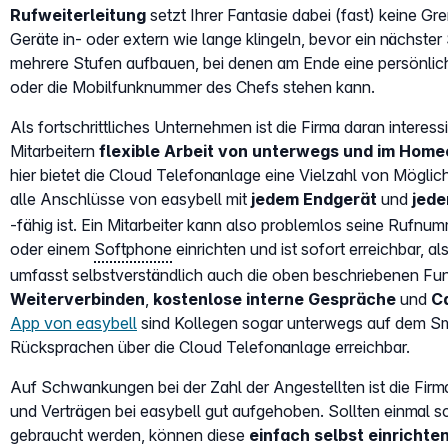
Rufweiterleitung
setzt Ihrer Fantasie dabei (fast) keine G
Geräte in- oder extern wie lange klingeln, bevor ein nächster 
mehrere Stufen aufbauen, bei denen am Ende eine persönli
oder die Mobilfunknummer des Chefs stehen kann.
Als fortschrittliches Unternehmen ist die Firma daran interessi
Mitarbeitern
flexible Arbeit von unterwegs und im Home
hier bietet die Cloud Telefonanlage eine Vielzahl von Möglich
alle Anschlüsse von easybell mit
jedem Endgerät
und
jede
-fähig ist. Ein Mitarbeiter kann also problemlos seine Rufn
oder einem
Softphone
einrichten und ist sofort erreichbar, a
umfasst selbstverständlich auch die oben beschriebenen Fu
Weiterverbinden
,
kostenlose interne Gespräche
und
Ca
App von easybell
sind Kollegen sogar unterwegs auf dem Sm
Rücksprachen über die Cloud Telefonanlage erreichbar.
Auf Schwankungen bei der Zahl der Angestellten ist die Firm
und Verträgen bei easybell gut aufgehoben. Sollten einmal s
gebraucht werden, können diese
einfach selbst einrichte