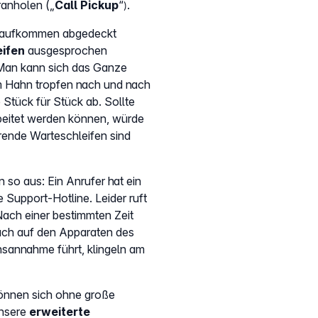
ranholen („
Call Pickup
“
.
)
onaufkommen abgedeckt
eifen
ausgesprochen
 Man kann sich das Ganze
m Hahn tropfen nach und nach
Stück für Stück ab. Sollte
rbeitet werden können, würde
rende Warteschleifen sind
so aus: Ein Anrufer hat ein
Support-Hotline. Leider ruft
Nach einer bestimmten Zeit
auch auf den Apparaten des
hsannahme führt, klingeln am
können sich ohne große
Unsere
erweiterte