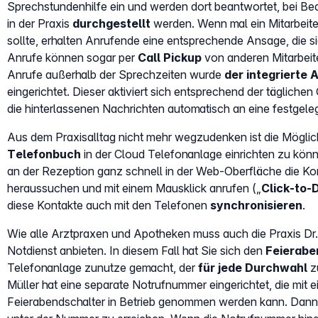
Sprechstundenhilfe ein und werden dort beantwortet, bei Be
in der Praxis
durchgestellt
werden. Wenn mal ein Mitarbeite
sollte, erhalten Anrufende eine entsprechende Ansage, die si
Anrufe können sogar per
Call Pickup
von anderen Mitarbeit
Anrufe außerhalb der Sprechzeiten wurde
der integrierte
eingerichtet. Dieser aktiviert sich entsprechend der tägliche
die hinterlassenen Nachrichten automatisch an eine festgele
Aus dem Praxisalltag nicht mehr wegzudenken ist die Möglic
Telefonbuch
in der Cloud Telefonanlage einrichten zu könn
an der Rezeption ganz schnell in der Web-Oberfläche die K
heraussuchen und mit einem Mausklick anrufen („
Click-to-D
diese Kontakte auch mit den Telefonen
synchronisieren
.
Wie alle Arztpraxen und Apotheken muss auch die Praxis Dr.
Notdienst anbieten. In diesem Fall hat Sie sich den
Feierabe
Telefonanlage zunutze gemacht, der
für jede Durchwahl
zu
Müller hat eine separate Notrufnummer eingerichtet, die mit 
Feierabendschalter in Betrieb genommen werden kann. Dann i