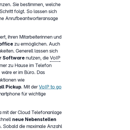
renzen. Sie bestimmen, welche
Schritt folgt. So lassen sich
che Anrufbeantworteransage
ert, ihren Mitarbeiterinnen und
office
zu ermöglichen. Auch
keiten. Generell lassen sich
r Software
nutzen, die
VoIP
ummer zu Hause im Telefon
ls wäre er im Büro. Das
nktionen wie
ll Pickup
. Mit der
VoIP to go
artphone für wichtige
a mit der Cloud Telefonanlage
chnell
neue Nebenstellen
n
. Sobald die maximale Anzahl