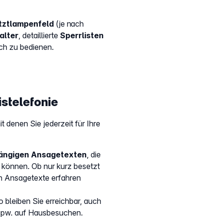
tztlampenfeld
(je nach
alter
, detaillierte
Sperrlisten
ch zu bedienen.
istelefonie
 denen Sie jederzeit für Ihre
hängigen Ansagetexten
, die
 können. Ob nur kurz besetzt
en Ansagetexte erfahren
So bleiben Sie erreichbar, auch
bspw. auf Hausbesuchen.