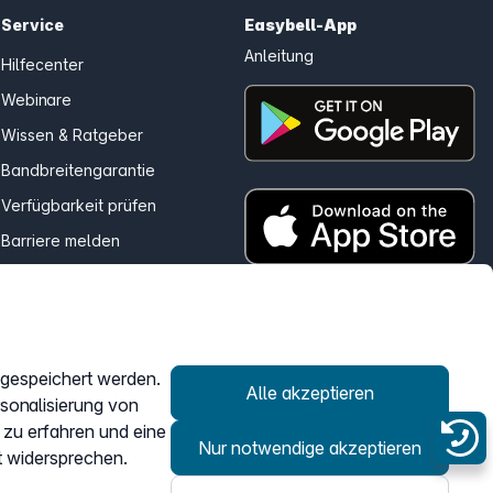
Service
Easybell-App
Anleitung
Hilfecenter
Webinare
Wissen & Ratgeber
Bandbreitengarantie
Verfügbarkeit prüfen
Barriere melden
Kündigung
Kundenportal Login
r gespeichert werden.
Vertrag widerrufen
Alle akzeptieren
rsonalisierung von
 zu erfahren und eine
Nur notwendige akzeptieren
t widersprechen.