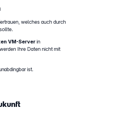
h
Vertrauen, welches auch durch
ollte.
ten VM-Server
in
erden Ihre Daten nicht mit
unabdingbar ist.
ukunft