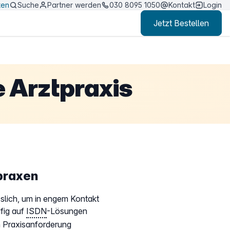
ten
Suche
Partner werden
030 8095 1050
Kontakt
Login
Jetzt Bestellen
e Arztpraxis
tpraxen
ässlich, um in engem Kontakt
ufig auf
ISDN
-Lösungen
en Praxisanforderung