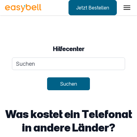
Jetzt Bestellen
Zum Hauptinhalt springen
Hilfecenter
Suchanfrage
Suchen
Was kostet ein Telefonat
in andere Länder?