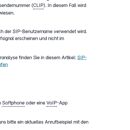
bsendernummer (
CLIP
). In diesem Fall wird
wiesen.
lich der SIP-Benutzername verwendet wird.
ufsignal erscheinen und nicht im
analyse finden Sie in diesem Artikel:
SIP-
üfen
n
Softphone
oder eine
VoIP
-App
s bitte ein aktuelles Anrufbeispiel mit den