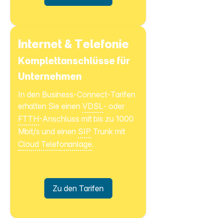
Internet & Telefonie
Komplettanschlüsse für
Unternehmen
In den Business-Connect-Tarifen
erhalten Sie einen
VDSL
- oder
FTTH
-Anschluss mit bis zu 1000
Mbit/s und einen
SIP
Trunk mit
Cloud Telefonanlage
.
Zu den Tarifen