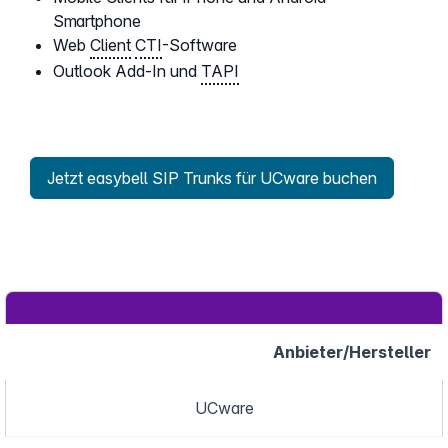
Smartphone
Web
Client
CTI
-Software
Outlook Add-In und
TAPI
Jetzt easybell SIP Trunks für UCware buchen
Anbieter/Hersteller
UCware