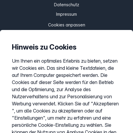
Datenschutz
Impressum
Cookies anpassen
Hinweis zu Cookies
Service
Hilfecenter
Um Ihnen ein optimales Erlebnis zu bieten, setzen
wir Cookies ein. Das sind kleine Textdateien, die
Webinare
auf Ihrem Computer gespeichert werden. Die
Wissen & Ratgeber
Cookies auf dieser Seite werden für den Betrieb
Bandbreitengarantie
und die Optimierung, zur Analyse des
Nutzerverhaltens und zur Personalisierung von
Verfügbarkeit prüfen
Werbung verwendet. Klicken Sie auf "Akzeptieren
Barriere melden
", um alle Cookies zu akzeptieren oder auf
Kündigung
"Einstellungen", um mehr zu erfahren und eine
persönliche Cookie-Einstellung zu wählen. Sie
Kundenportal Login
können der Nutzung von Analyse Cookies in den