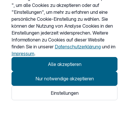
Service
", um alle Cookies zu akzeptieren oder auf
"Einstellungen", um mehr zu erfahren und eine
Hilfecenter
persönliche Cookie-Einstellung zu wählen. Sie
Webinare
können der Nutzung von Analyse Cookies in den
Einstellungen jederzeit widersprechen. Weitere
Wissen & Ratgeber
Informationen zu Cookies auf dieser Website
Bandbreitengarantie
finden Sie in unserer
Datenschutzerklärung
und im
Verfügbarkeit prüfen
Impressum
.
Barriere melden
Alle akzeptieren
Kündigung
Nur notwendige akzeptieren
Kundenportal Login
Einstellungen
Vertrag widerrufen
Easybell-App
Anleitung