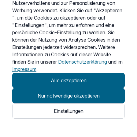
Nutzerverhaltens und zur Personalisierung von
Werbung verwendet. Klicken Sie auf "Akzeptieren
", um alle Cookies zu akzeptieren oder auf
Unternehmen
"Einstellungen", um mehr zu erfahren und eine
persönliche Cookie-Einstellung zu wählen. Sie
Über uns
können der Nutzung von Analyse Cookies in den
Karriere
Einstellungen jederzeit widersprechen. Weitere
Informationen zu Cookies auf dieser Website
Presse
finden Sie in unserer
Datenschutzerklärung
und im
Partnerprogramm
Impressum
.
Bug-Bounty-Programm
Alle akzeptieren
Speak Up
Erfahrungen & Meinungen
Nur notwendige akzeptieren
easybell.com
Einstellungen
Informationen