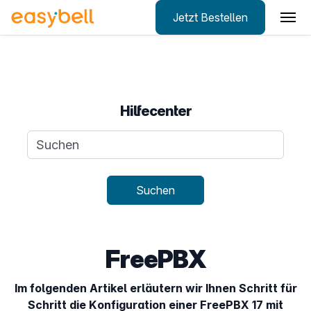
Jetzt Bestellen
Zum Hauptinhalt springen
Hilfecenter
Suchanfrage
Suchen
FreePBX
Im folgenden Artikel erläutern wir Ihnen Schritt für
Schritt die Konfiguration einer FreePBX 17 mit