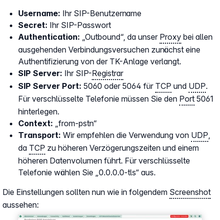
Username:
Ihr SIP-Benutzername
Secret:
Ihr SIP-Passwort
Authentication:
„Outbound“, da unser
Proxy
bei allen
ausgehenden Verbindungsversuchen zunächst eine
Authentifizierung von der TK-Anlage verlangt.
SIP Server:
Ihr SIP-
Registrar
SIP Server Port:
5060 oder 5064 für
TCP
und
UDP
.
Für verschlüsselte Telefonie müssen Sie den
Port
5061
hinterlegen.
Context:
„from-pstn“
Transport:
Wir empfehlen die Verwendung von
UDP
,
da
TCP
zu höheren Verzögerungszeiten und einem
höheren Datenvolumen führt. Für verschlüsselte
Telefonie wählen Sie „0.0.0.0-tls“ aus.
Die Einstellungen sollten nun wie in folgendem
Screenshot
aussehen: