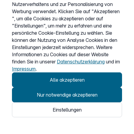
Informationen
Nutzerverhaltens und zur Personalisierung von
Werbung verwendet. Klicken Sie auf "Akzeptieren
Systemstatus
", um alle Cookies zu akzeptieren oder auf
Produktinformationen
"Einstellungen", um mehr zu erfahren und eine
Preislisten
persönliche Cookie-Einstellung zu wählen. Sie
können der Nutzung von Analyse Cookies in den
Kompatibilität
Einstellungen jederzeit widersprechen. Weitere
Sitemap
Informationen zu Cookies auf dieser Website
AGB
finden Sie in unserer
Datenschutzerklärung
und im
Impressum
.
Datenschutz
Impressum
Alle akzeptieren
Cookies anpassen
Nur notwendige akzeptieren
Einstellungen
Service
Hilfecenter
Webinare